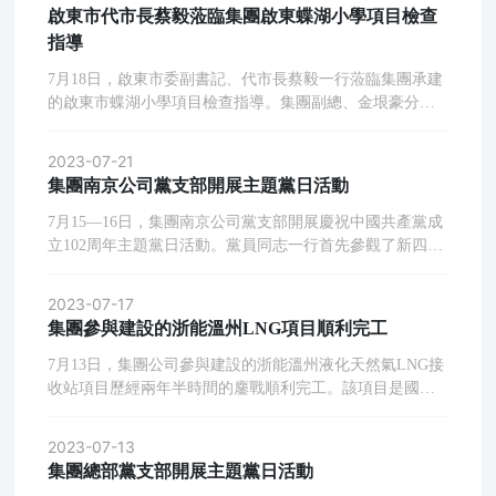
啟東市代市長蔡毅蒞臨集團啟東蝶湖小學項目檢查
指導
7月18日，啟東市委副書記、代市長蔡毅一行蒞臨集團承建
的啟東市蝶湖小學項目檢查指導。集團副總、金垠豪分公
司負責人黃凱參加活動。蔡市長一行認真聽取了項目部的
工作匯報，并深入施工一線了解工程的安全文明施工、應
2023-07-21
急管理、現場質量管理、綠色文明施工、夏季高溫施工作
集團南京公司黨支部開展主題黨日活動
業安全措施、農民工夏季防暑用品等方面工作。蔡市長對
工程建設情況給予充分肯定，要求項目部倒排工期、搶抓
7月15—16日，集團南京公司黨支部開展慶祝中國共產黨成
進度，同時確保工程的質量和安全，努力為家鄉人民打造
立102周年主題黨日活動。黨員同志一行首先參觀了新四軍
成一座優質精品工程
軍部舊址紀念館，重溫了滄桑的百年黨史，深刻感受中國
共產黨人“我將無我，不負人民”的崇高情懷，真切感悟我
2023-07-17
黨的偉大。根據集團黨委要求，活動安排觀看黨委書記殷
集團參與建設的浙能溫州LNG項目順利完工
煒東同志的視頻講話和國防大學金一南教授所作的“忠誠?
干凈? 擔當”專題講座視頻。大家紛紛表示：要忠于崗位、
7月13日，集團公司參與建設的浙能溫州液化天然氣LNG接
忠于啟安，以身作則、干凈做事，為集團公司勇克時艱、
收站項目歷經兩年半時間的鏖戰順利完工。該項目是國家
化危圖存、韌性發展提供強大精神動力貢獻應有力量。
發展改革委天然氣基礎設施互聯互通重點工程、長三角一
體化實施重點項目和浙江省“十項重大工程”項目，共建設4
2023-07-13
座20萬立方米LNG儲罐、1座15萬噸級LNG專用碼頭以及輸
集團總部黨支部開展主題黨日活動
氣管線和其他相應配套設施等。集團利盟多分公司負責其2