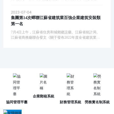
場，仔細審查施工方案、現場安全措施和應急救援措施，
宋宏亮，總會計師郁承健等參加座談。殷煒東匯報了今年
參與項目部對每天的作業內容進行的施工及安全交底，對
上半年公司發展的基本情況、優化經營結構方面所取得的
2023-07-04
現場特種作業人員進行操作證的核查，兩位工作人員兩班
成績、今后一段時期的工作思路及企業破解當前行業困局
集團第14次蟬聯江蘇省建筑業百強企業建筑安裝類
倒全程蹲點督導，及時發現糾正現場施工中存在的不安全
的工作舉措和應對之策。李玲書記對江蘇啟安為地方經濟
第一名
行為和安全隱患，經過連續96小時的奮戰，最終圓滿完成
社會發展所做出的貢獻給予充分肯定，她希望啟安集團堅
航油管線搬遷作業。
守建筑安裝主業，保持定力、守住初心；在市場開拓中，
7月4日上午，江蘇省住房和城鄉建設廳、江蘇省統計局、
選擇好賽道、不偏離主道，保持住良好的發展態勢。同
江蘇省商務廳聯合發文《關于發布2022年度全省建筑業百
時，她勉勵公司緊跟國家宏觀經濟政策和重點扶持政策的
強企業的通知》（蘇建建管〔2023〕91號），集團公司再
導向，著眼于企業的未來發展，通過深化與央企國企的合
次榮登百強企業建筑安裝類第一名。這是集團自2009年以
作，積蓄能量、借船出海、布局境外，為企業轉型升級、
來第14次位列榜首，系江蘇省建筑業唯一的“十四連冠”企
實現高質發展增添更多新動能。李玲書記還應邀參觀了集
業。
團公司“攜手同行”展示館，對展示館的品質給予高度評
價。
企業郵箱系統
協同管理平臺
財務管理系統
勞務實名制系統