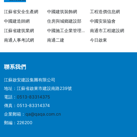
江蘇省安全生產網
中國建筑裝飾網
工程造價信息網
中國建造師網
住房與城鄉建設部
中國安裝協會
江蘇省建筑業網
中國施工企業管理協
南通市工程建設網
會
南通人事考試網
南通二建
今日啟東
聯系我們
江蘇啟安建設集團有限公司
地址：江蘇省啟東市建設南路239號
電話：
0513-83314375
傳真：0513-83314374
企業郵箱：
qa@qaqa.com.cn
郵編：226200