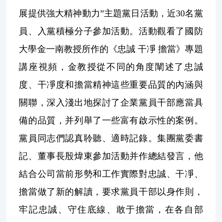
案
例
展提供強大精神動力”主題黨日活動，近30名黨
員、入黨積極分子參加活動。活動觀看了國防
科
大學金一南教授所作的《忠誠 干凈 擔當》專題
技
創
講座視頻，金教授從不同的角度闡述了忠誠
新
度、干凈度和擔當精神這些重要品質的內涵與
企
關聯，深入淺出地探討了企業黨員干部應當具
業
文
備的品質，并列舉了一些富有啟示性的案例。
化
黨員同志們認真聆聽、適時記錄。集團黨委書
記、董事長殷煒東參加活動并作總結發言，他
招
賢
結合公司當前形勢和工作實際對忠誠、干凈、
納
士
擔當做了新的解讀，要求黨員干部以身作則，
牢記忠誠、守住底線、敢于擔當，在各自部
聯