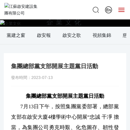
企業文化
首
頁
黨建之窗
啟安報
啟安之歌
視頻集錦
慈
走
進
啟
集團總部黨支部開展主題黨日活動
安
發布時間：
2023-07-13
公
司
集團總部黨支部開展主題黨日活動
資
訊
7月13日下午，按照集團黨委部署，總部黨
支部在啟安大廈4樓學術中心開展“忠誠 干凈 擔
工
程
當，為集團公司勇克時艱、化危圖存、韌性發