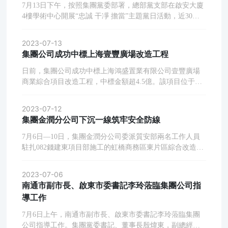
座20萬立方LNG儲罐暨3#、4#LNG儲罐內罐制安的內罐制
7月13日下午，按照集團黨委部署，總部黨支部在啟安大廈
安施工。項目部通過科學謀劃、積極協調、搶抓關鍵、技
4樓學術中心開展“忠誠 干凈 擔當”主題黨日活動，近30名
術創新，最終順利完成施工任務，并積累了20萬立方儲罐
黨員、入黨積極分子參加活動。活動觀看了國防大學金一
施工的寶貴經驗，為集團公司承接更大體量LNG儲罐項目
南教授所作的《忠誠 干凈 擔當》專題講座視頻，金教授從
2023-07-13
打下堅實基礎
不同的角度闡述了忠誠度、干凈度和擔當精神這些重要品
集團公司成功中標上海壹豐廣場改造工程
質的內涵與關聯，深入淺出地探討了企業黨員干部應當具
備的品質，并列舉了一些富有啟示性的案例。黨員同志們
日前，集團公司成功中標上海鴻盛置業有限公司壹豐廣場
認真聆聽、適時記錄。集團黨委書記、董事長殷煒東參加
商業綜合項目改造工程，中標金額超4.5億。該項目位于繁
活動并作總結發言，他結合公司當前形勢和工作實際對忠
華的上海北外灘地區，主體建筑分為地下3層地上31層，此
誠、干凈、擔當做了新的解讀，要求黨員干部以身作則，
次改造工程主要包括土建、水電改造及批量精裝修、公區
2023-07-12
牢記忠誠、守住底線、敢于擔當，在各自部門、崗位上帶
裝修，由集團金誠分公司負責施工。分公司負責人袁洪忠
集團金潤分公司下沉一線筑牢安全防線
領啟安員工，在集團公司勇克時艱、化危圖存、韌性發展
信心滿滿地表示：目前正在調集公司的精兵強將組建項目
中發揮更多正能量作用、腳踏實地做好各項工作。
團隊，進場后將通過精心策劃、科學施工，高標準、嚴要
7月6日—10日，集團金潤分公司委派質安部兩名工作人員
求推進工程建設，確保把項目打造成精品工程，為集團公
駐扎082錢建東項目部施工的虹橋商務區東片區綜合改造市
司韌性發展貢獻金誠力量
政配套二期工程--電力及配套工程航夏路（原迎賓六路）航
油管道搬遷工程現場，對DN400航油管不停輸搬遷施工進
2023-07-06
行全程安全督導。本次施工屬于應急搶險，項目部采取安
南通市副市長、啟東市委書記李玲蒞臨集團公司指
裝臨時旁通管不停輸帶壓鑲接施工工藝，需要在不影響虹
導工作
橋機場機坪正常供油的前提下完成施工任務。面對工程作
業時間緊、安全風險大等困難，金潤質安人員根據分公司
7月6日上午，南通市副市長、啟東市委書記李玲蒞臨集團
負責人宋宏亮“下沉一線筑牢安全防線”要求，提前趕赴現
公司指導工作。集團黨委書記、董事長殷煒東，副總經理